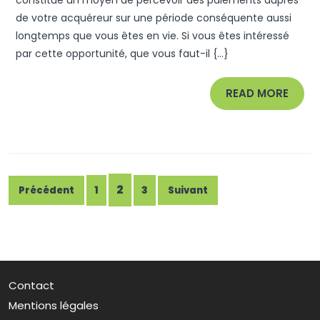
Atouts
de votre acquéreur sur une période conséquente aussi
De
longtemps que vous êtes en vie. Si vous êtes intéressé
La
par cette opportunité, que vous faut-il {...}
Vente
En
READ
READ MORE
Viager ?
MORE
Pagination
2
1
3
Précédent
Suivant
des
publications
Contact
Mentions légales