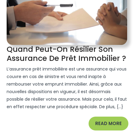
Quand Peut-On Résilier Son
Q
Assurance De Prêt Immobilier ?
Pe
L’assurance prêt immobilière est une assurance qui vous
O
couvre en cas de sinistre et vous rend inapte à
Ré
rembourser votre emprunt immobilier. Ainsi, grâce aux
nouvelles dispositions en vigueur, il est désormais
S
possible de résilier votre assurance. Mais pour cela, il faut
As
en effet respecter une procédure spéciale. De plus, {...}
D
Pr
READ
READ MORE
Im
MORE