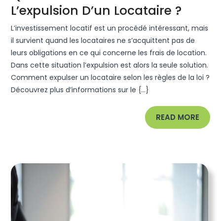
Quelle
L’expulsion D’un Locataire ?
Est
L’investissement locatif est un procédé intéressant, mais
La
il survient quand les locataires ne s’acquittent pas de
Procé
leurs obligations en ce qui concerne les frais de location.
Dans cette situation l’expulsion est alors la seule solution.
Pour
Comment expulser un locataire selon les règles de la loi ?
L’expu
Découvrez plus d’informations sur le {...}
D’un
Locata
READ
READ MORE
?
MORE