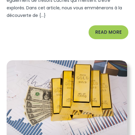
également de trésors cachés qui méritent d’être
:
explorés. Dans cet article, nous vous emmènerons à la
Un
découverte de {...}
Mélange
Enivrant
READ
READ MORE
De
MORE
Nature,
D’Histoire
Et
De
Vignobles