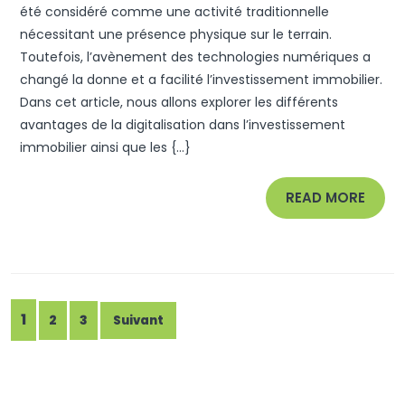
De
été considéré comme une activité traditionnelle
Mêler
nécessitant une présence physique sur le terrain.
Toutefois, l’avènement des technologies numériques a
Immobi
changé la donne et a facilité l’investissement immobilier.
Et
Dans cet article, nous allons explorer les différents
Digital
avantages de la digitalisation dans l’investissement
immobilier ainsi que les {...}
READ
READ MORE
MORE
Pagination
1
2
3
Suivant
des
publications