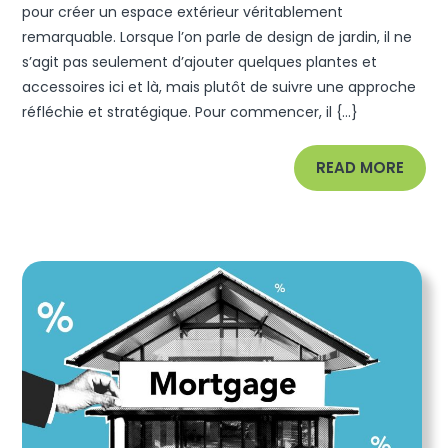
Créez
pour créer un espace extérieur véritablement
remarquable. Lorsque l’on parle de design de jardin, il ne
Un
s’agit pas seulement d’ajouter quelques plantes et
Espace
accessoires ici et là, mais plutôt de suivre une approche
Élégant
réfléchie et stratégique. Pour commencer, il {...}
Et
Fonctionne
READ
READ MORE
MORE